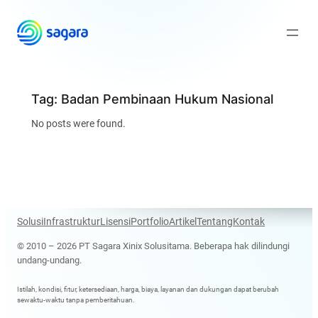
Skip
to
content
Tag:
Badan Pembinaan Hukum Nasional
No posts were found.
Solusi
Infrastruktur
Lisensi
Portfolio
Artikel
Tentang
Kontak
© 2010 – 2026 PT Sagara Xinix Solusitama. Beberapa hak dilindungi
undang-undang.
Istilah, kondisi, fitur, ketersediaan, harga, biaya, layanan dan dukungan dapat berubah
sewaktu-waktu tanpa pemberitahuan.