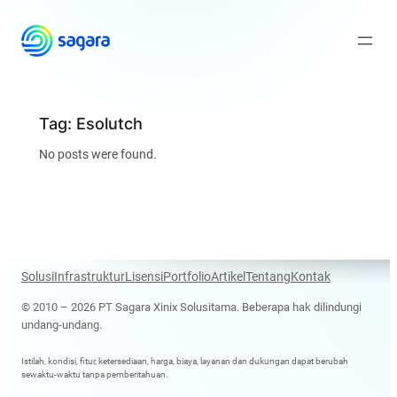
Skip
to
content
Tag:
Esolutch
No posts were found.
Solusi
Infrastruktur
Lisensi
Portfolio
Artikel
Tentang
Kontak
© 2010 – 2026 PT Sagara Xinix Solusitama. Beberapa hak dilindungi
undang-undang.
Istilah, kondisi, fitur, ketersediaan, harga, biaya, layanan dan dukungan dapat berubah
sewaktu-waktu tanpa pemberitahuan.