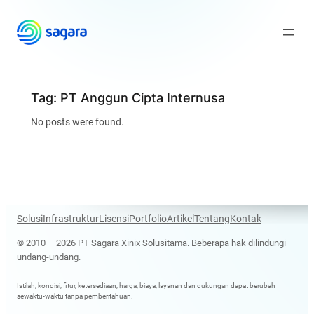
Skip
to
content
Tag:
PT Anggun Cipta Internusa
No posts were found.
Solusi
Infrastruktur
Lisensi
Portfolio
Artikel
Tentang
Kontak
© 2010 – 2026 PT Sagara Xinix Solusitama. Beberapa hak dilindungi
undang-undang.
Istilah, kondisi, fitur, ketersediaan, harga, biaya, layanan dan dukungan dapat berubah
sewaktu-waktu tanpa pemberitahuan.