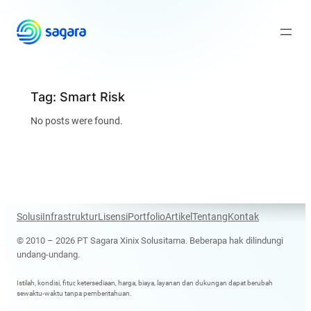
Skip
to
content
Tag:
Smart Risk
No posts were found.
Solusi
Infrastruktur
Lisensi
Portfolio
Artikel
Tentang
Kontak
© 2010 – 2026 PT Sagara Xinix Solusitama. Beberapa hak dilindungi
undang-undang.
Istilah, kondisi, fitur, ketersediaan, harga, biaya, layanan dan dukungan dapat berubah
sewaktu-waktu tanpa pemberitahuan.